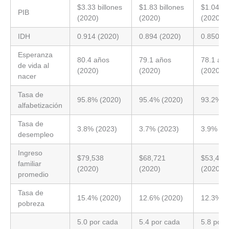
$3.33 billones
$1.83 billones
$1.04 bi
PIB
(2020)
(2020)
(2020)
IDH
0.914 (2020)
0.894 (2020)
0.850 (2
Esperanza
80.4 años
79.1 años
78.1 añ
de vida al
(2020)
(2020)
(2020)
nacer
Tasa de
95.8% (2020)
95.4% (2020)
93.2% (
alfabetización
Tasa de
3.8% (2023)
3.7% (2023)
3.9% (2
desempleo
Ingreso
$79,538
$68,721
$53,412
familiar
(2020)
(2020)
(2020)
promedio
Tasa de
15.4% (2020)
12.6% (2020)
12.3% (
pobreza
5.0 por cada
5.4 por cada
5.8 por 