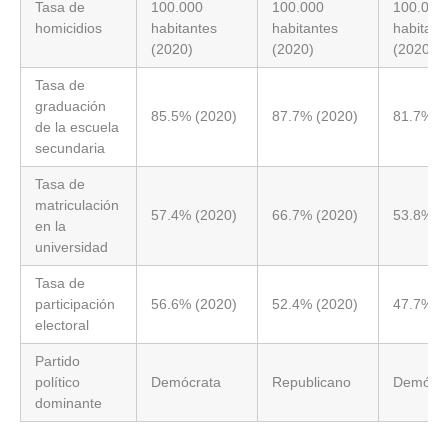
Tasa de
100.000
100.000
100.000
homicidios
habitantes
habitantes
habitant
(2020)
(2020)
(2020)
Tasa de
graduación
85.5% (2020)
87.7% (2020)
81.7% (
de la escuela
secundaria
Tasa de
matriculación
57.4% (2020)
66.7% (2020)
53.8% (
en la
universidad
Tasa de
participación
56.6% (2020)
52.4% (2020)
47.7% (
electoral
Partido
político
Demócrata
Republicano
Demócra
dominante