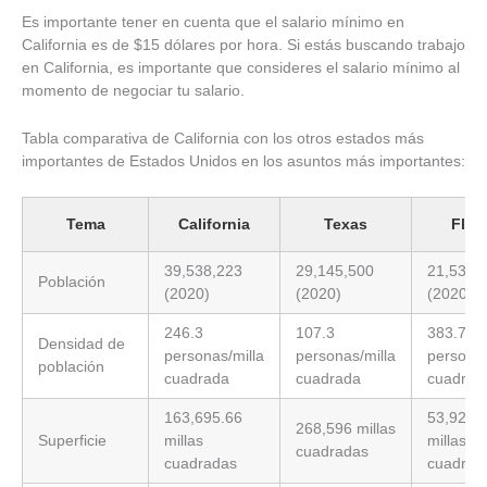
Es importante tener en cuenta que el salario mínimo en
California es de $15 dólares por hora. Si estás buscando trabajo
en California, es importante que consideres el salario mínimo al
momento de negociar tu salario.
Tabla comparativa de California con los otros estados más
importantes de Estados Unidos en los asuntos más importantes:
Tema
California
Texas
Flor
39,538,223
29,145,500
21,538,
Población
(2020)
(2020)
(2020)
246.3
107.3
383.7
Densidad de
personas/milla
personas/milla
personas
población
cuadrada
cuadrada
cuadrad
163,695.66
53,927.
268,596 millas
Superficie
millas
millas
cuadradas
cuadradas
cuadrad