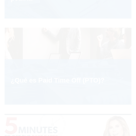
¿Qué es Paid Time Off (PTO)?