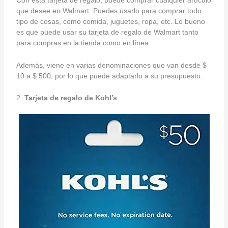
Con esta tarjeta de regalo, puede comprar cualquier artículo
que desee en Walmart. Puedes usarlo para comprar todo
tipo de cosas, como comida, juguetes, ropa, etc. Lo bueno
es que puede usar su tarjeta de regalo de Walmart tanto
para compras en la tienda como en línea.
Además, viene en varias denominaciones que van desde $
10 a $ 500, por lo que puede adaptarlo a su presupuesto.
2.
Tarjeta de regalo de Kohl’s