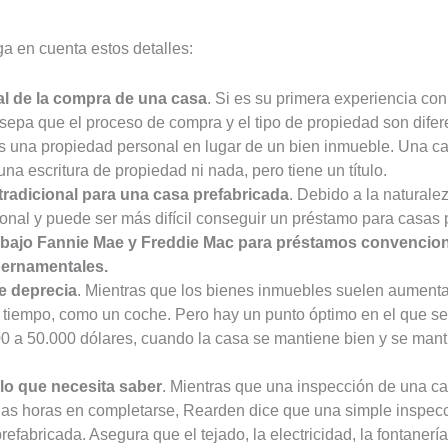
ga en cuenta estos detalles:
al de la compra de una casa
. Si es su primera experiencia c
 sepa que el proceso de compra y el tipo de propiedad son dife
 una propiedad personal en lugar de un bien inmueble. Una casa
una escritura de propiedad ni nada, pero tiene un título.
radicional para una casa prefabricada
. Debido a la naturale
onal y puede ser más difícil conseguir un préstamo para casas 
ajo Fannie Mae y Freddie Mac para préstamos convencional
bernamentales.
se deprecia
. Mientras que los bienes inmuebles suelen aumentar
l tiempo, como un coche. Pero hay un punto óptimo en el que s
00 a 50.000 dólares, cuando la casa se mantiene bien y se mant
 lo que necesita saber
. Mientras que una inspección de una cas
rias horas en completarse, Rearden dice que una simple inspec
efabricada. Asegura que el tejado, la electricidad, la fontanería