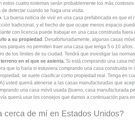
 estos cuatro sistemas serán probablemente los más costosos 
s de detectar cuando se haga una visita.
o
. La buena noticia de vivir en una casa prefabricada es que e
ción tradicional, y el hecho de que ocupe menos espacio pued
ante con licencia puede trabajar en una casa construida fuera d
arlo a su propiedad
. Desafortunadamente, algunas casas móvi
hos parques no permiten traer una casa que tenga 5 o 10 años
 de los límites de su ciudad. Tendrá que investigar las normas 
terreno en el que se asienta
. Si está comprando una casa móvi
ra que lo haría si estuviera comprando una casa construida in 
piedad, se suele clasificar como propiedad real. Tenga en cue
A) usted querrá atenerse a las casas manufacturadas que acept
omprando una casa móvil usada (bueno, casa manufacturada per
ía querrá usar los consejos que damos a continuación para enco
a cerca de mí en Estados Unidos?