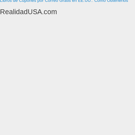
Libros de Cupones por Correo Gratis en EE.UU.: Cómo Obtenerlos
RealidadUSA.com