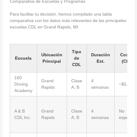
Comparativa de Escuelas y Programas
Para facilitar tu decisión, hemos compilado una tabla
comparativa con los datos más relevantes de las principales
escuelas CDL en Grand Rapids, MI:
Tipo
Ubicación
Duración
Costo E
Escuela
de
Principal
Est.
(Clase 
CDL
160
Grand
Clase
4
Driving
~$5,000
Rapids
A, B
semanas
Academy
A & B
Grand
Clase
4
No
CDL Inc.
Rapids
A, B
semanas
especific