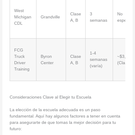
West
Clase
3
No
Michigan
Grandville
A, B
semanas
especific
CDL
FCG
1-4
Truck
Byron
Clase
~$3,700
semanas
Driver
Center
A, B
(Clase B)
(varía)
Training
Consideraciones Clave al Elegir tu Escuela
La elección de la escuela adecuada es un paso
fundamental. Aquí hay algunos factores a tener en cuenta
para asegurarte de que tomas la mejor decisión para tu
futuro: