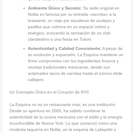
Ambiente Único y Secreto:
Su sede original en
Nolita es famosa por su entrada «secreta» a la
brasserie, un viaje por escaleras de azulejos y
pasillos que culmina en un espacio íntimo y
enérgico, evocando la sensación de un club
clandestino o una fiesta en Tulum.
Autenticidad y Calidad Consistente:
A pesar de
su evolución y expansión, La Esquina mantiene un
firme compromiso con los ingredientes frescos y
recetas tradicionales mexicanas, desde sus
aclamados tacos de carnitas hasta el icónico elote
callejero.
Un Concepto Único en el Corazón de NYC
La Esquina no es un restaurante más; es una institución.
Desde su apertura en 2005, ha sabido combinar la
autenticidad de la cocina mexicana con el estilo y la energía
inconfundible de Nueva York. Lo que comenzó como una
modesta taquería en Nolita, en la esquina de Lafayette y