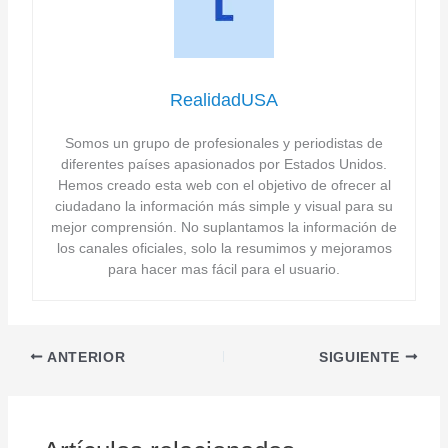
RealidadUSA
Somos un grupo de profesionales y periodistas de
diferentes países apasionados por Estados Unidos.
Hemos creado esta web con el objetivo de ofrecer al
ciudadano la información más simple y visual para su
mejor comprensión. No suplantamos la información de
los canales oficiales, solo la resumimos y mejoramos
para hacer mas fácil para el usuario.
ANTERIOR
SIGUIENTE