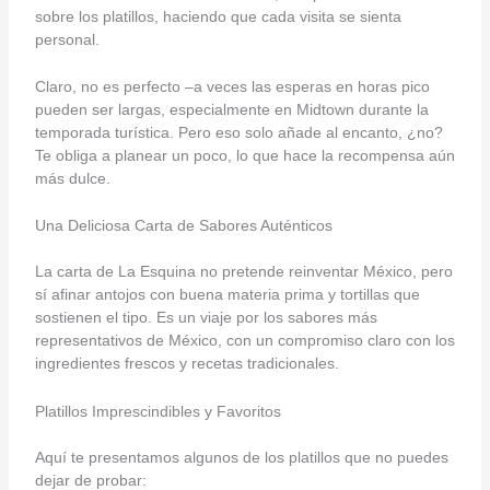
sobre los platillos, haciendo que cada visita se sienta
personal.
Claro, no es perfecto –a veces las esperas en horas pico
pueden ser largas, especialmente en Midtown durante la
temporada turística. Pero eso solo añade al encanto, ¿no?
Te obliga a planear un poco, lo que hace la recompensa aún
más dulce.
Una Deliciosa Carta de Sabores Auténticos
La carta de La Esquina no pretende reinventar México, pero
sí afinar antojos con buena materia prima y tortillas que
sostienen el tipo. Es un viaje por los sabores más
representativos de México, con un compromiso claro con los
ingredientes frescos y recetas tradicionales.
Platillos Imprescindibles y Favoritos
Aquí te presentamos algunos de los platillos que no puedes
dejar de probar: