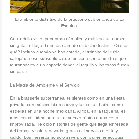
El ambiente distintivo de la brasserie subterránea de La
Esquina.
Con ladrillo visto, penumbra cómplice y música que abraza
sin gritar, el lugar tiene ese aire de club clandestino. ¿Sabes
qué? Incluso cuando ya has estado, el tránsito del ruido
callejero a ese subsuelo cálido funciona como un ritual que
te transporta a un espacio donde el tequila y los tacos fluyen
sin parar.
La Magia del Ambiente y el Servicio
En la brasserie subterránea, te sientes como en una fiesta
privada, con música latina suave y luces que bailan como
estrellas en una noche mexicana. Arriba, en la taquería, es
más casual –ideal para un almuerzo rápido o una cena
improvisada. He oído historias de gente que llega estresada
del trabajo y sale renovada, gracias al servicio atento y
cálido. Los meseros no solo sirven; comparten anécdotas