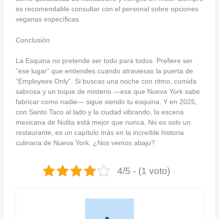
es recomendable consultar con el personal sobre opciones
veganas específicas.
Conclusión
La Esquina no pretende ser todo para todos. Prefiere ser
“ese lugar” que entiendes cuando atraviesas la puerta de
“Employees Only”. Si buscas una noche con ritmo, comida
sabrosa y un toque de misterio —ese que Nueva York sabe
fabricar como nadie— sigue siendo tu esquina. Y en 2025,
con Santo Taco al lado y la ciudad vibrando, la escena
mexicana de Nolita está mejor que nunca. No es solo un
restaurante, es un capítulo más en la increíble historia
culinaria de Nueva York. ¿Nos vemos abajo?
4/5 - (1 voto)