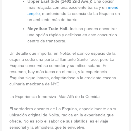
Upper East Side (1402 2nd Ave.):
Una opción
más relajada con una excelente barra y un
menú
amplio
, manteniendo la esencia de La Esquina en
un ambiente más de barrio.
Moynihan Train Hall:
Incluso puedes encontrar
una opción rápida y deliciosa en este concurrido
centro de transporte.
Un detalle que importa: en Nolita, el icónico espacio de la
esquina cedió una parte al flamante Santo Taco, pero La
Esquina conservó su comedor y su mítico sótano. En
resumen, hay más tacos en el radio, y la experiencia
Esquina sigue intacta, adaptándose a la creciente escena
culinaria mexicana de NYC.
La Experiencia Inmersiva: Más Allá de la Comida
El verdadero encanto de La Esquina, especialmente en su
ubicación original de Nolita, radica en la experiencia que
ofrece. No es solo el sabor de sus platillos; es el viaje
sensorial y la atmósfera que te envuelve.