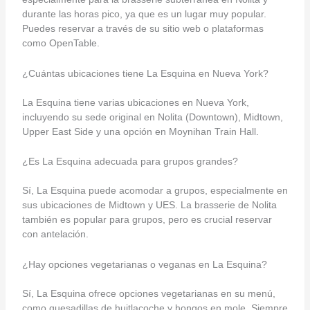
durante las horas pico, ya que es un lugar muy popular.
Puedes reservar a través de su sitio web o plataformas
como OpenTable.
¿Cuántas ubicaciones tiene La Esquina en Nueva York?
La Esquina tiene varias ubicaciones en Nueva York,
incluyendo su sede original en Nolita (Downtown), Midtown,
Upper East Side y una opción en Moynihan Train Hall.
¿Es La Esquina adecuada para grupos grandes?
Sí, La Esquina puede acomodar a grupos, especialmente en
sus ubicaciones de Midtown y UES. La brasserie de Nolita
también es popular para grupos, pero es crucial reservar
con antelación.
¿Hay opciones vegetarianas o veganas en La Esquina?
Sí, La Esquina ofrece opciones vegetarianas en su menú,
como quesadillas de huitlacoche y hongos en mole. Siempre