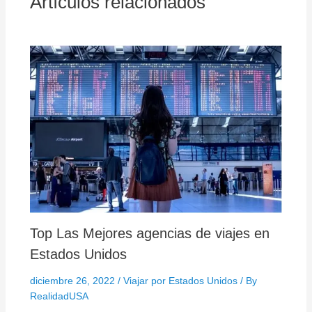
Artículos relacionados
Top Las Mejores agencias de viajes en
Estados Unidos
diciembre 26, 2022
/
Viajar por Estados Unidos
/ By
RealidadUSA