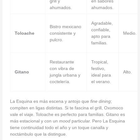
grill y
en sabores
ahumados.
ahumados.
Agradable,
Bistro mexicano
confiable,
Toloache
consistente y
Medio.
apto para
pulcro.
familias.
Restaurante
Tropical,
con vibra de
festivo,
Gitano
Alto.
jungla urbana y
ideal para
coctelería.
el verano.
La Esquina es más escena y antojo que
fine dining
;
compiten en ligas distintas. Si te fascina el grill, Oxomoco
vale el viaje. Toloache es perfecto para familias. Gitano es
más estacional y con un
mood
particular. Pero La Esquina
tiene continuidad todo el año y un toque canalla y
noctámbulo que la distingue.