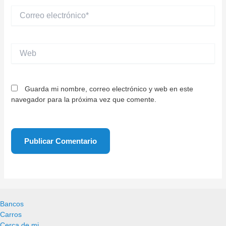
Correo
electrónico*
Web
Guarda mi nombre, correo electrónico y web en este
navegador para la próxima vez que comente.
Bancos
Carros
Cerca de mi