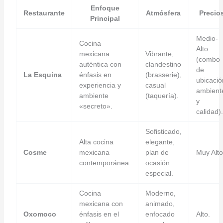
Enfoque
Restaurante
Atmósfera
Precio
Principal
Medio-
Cocina
Alto
mexicana
Vibrante,
(combo
auténtica con
clandestino
de
La Esquina
énfasis en
(brasserie),
ubicació
experiencia y
casual
ambient
ambiente
(taquería).
y
«secreto».
calidad).
Sofisticado,
Alta cocina
elegante,
Cosme
mexicana
plan de
Muy Alto
contemporánea.
ocasión
especial.
Cocina
Moderno,
mexicana con
animado,
Oxomoco
énfasis en el
enfocado
Alto.