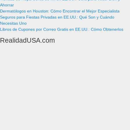
Ahorrar
Dermatólogos en Houston: Cómo Encontrar el Mejor Especialista
Seguros para Fiestas Privadas en EE.UU.: Qué Son y Cuándo
Necesitas Uno
Libros de Cupones por Correo Gratis en EE.UU.: Cómo Obtenerlos
RealidadUSA.com