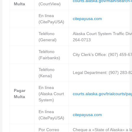
courts.alaska.gov/main/search
Multa
(CourtView)
En línea
citepayusa.com
(CitePayUSA)
Teléfono
Alaska Court System Traffic Divi
(General)
264-0713
Teléfono
City Clerk’s Office: (907) 459-6
(Fairbanks)
Teléfono
Legal Department: (907) 283-8
(Kenai)
En línea
Pagar
(Alaska Court
courts.alaska.gov/trialcourts/p
Multa
System)
En línea
citepayusa.com
(CitePayUSA)
Por Correo
Cheque a «State of Alaska» a la