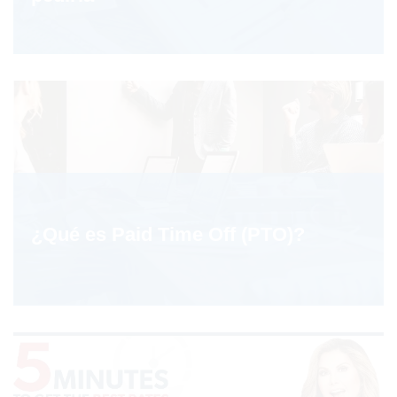
¿Qué es Paid Time Off (PTO)?